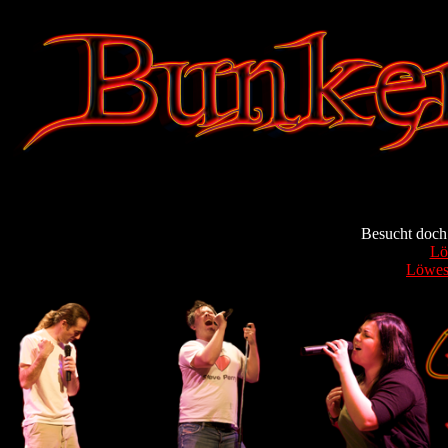
Besucht doch 
Lö
Löwes